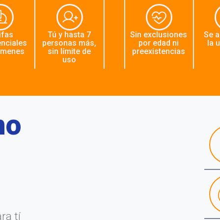
ifas
Tú y hasta 7
Sin exclusiones
Se a
enciales
personas más,
por edad ni
la 
ámenes
sin límite de
preexistencias
uso
no
ra tí