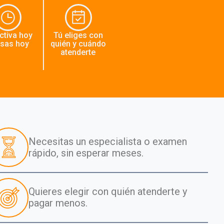
ctiva hoy
Tú eliges con
usas hoy
quién y cuándo
atenderte
Necesitas un especialista o examen
rápido, sin esperar meses.
Quieres elegir con quién atenderte y
pagar menos.