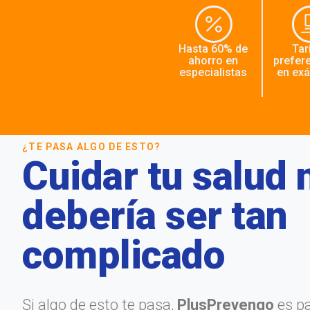
Hasta 60% de
Tar
ahorro en
prefer
especialistas
en ex
¿TE PASA ALGO
DE ESTO?
Cuidar tu salud 
debería ser tan
complicado
Si algo de esto te pasa,
PlusPrevengo
es pa