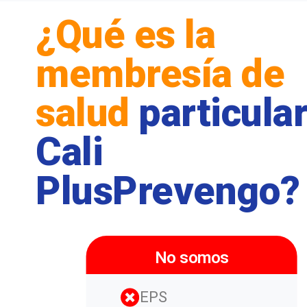
¿Qué es la
membresía de
salud
particula
Cali
PlusPrevengo?
No somos
EPS