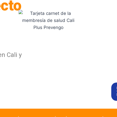
ecto
n Cali y